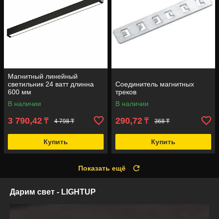
Магнитный линейный
светильник 24 ватт длинна
Соединитель магнитных
600 мм
треков
В наличии
В наличии
3 790,42
290,72
₸
₸
4 798 ₸
368 ₸
Купить
Купить
Показать ещё
Дарим свет - LIGHTUP