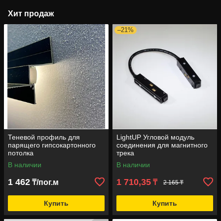
Хит продаж
–21%
Теневой профиль для
LightUP Угловой модуль
парящего гипсокартонного
соединения для магнитного
потолка
трека
В наличии
В наличии
1 462
1 710,35
₸/пог.м
₸
2 165 ₸
Купить
Купить