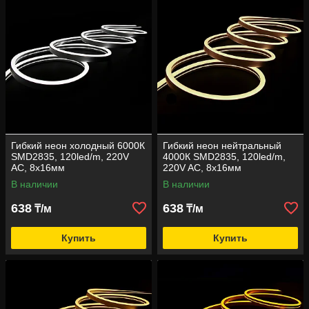
светодиодов третьего поколения SMD2835. Изделие
отличается хорошей гибкостью, с его помощью можно
осуществить любые дизайнерские замыслы. Это
оптимальный выбор для рекламы: вывески, подсветка
витрин, иллюминация фасадов магазинов, создание
объемных букв и разнообразных изображений.
Гибкий неон холодный 6000К
Гибкий неон нейтральный
SMD2835, 120led/m, 220V
4000К SMD2835, 120led/m,
AC, 8х16мм
220V AC, 8х16мм
В наличии
В наличии
638
638
₸/м
₸/м
Купить
Купить