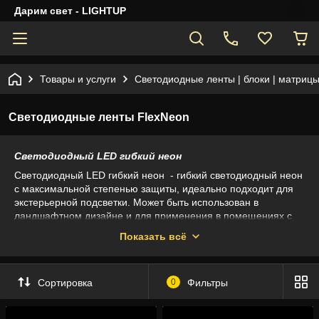
Дарим свет - LIGHTUP
Товары и услуги
Светодиодные ленты | блоки | матрицы
Светодиодные ленты FlexNeon
Светодиодный LED гибкий неон
Светодиодный LED гибкий неон - гибкий светодиодный неон
с максимальной степенью защиты, идеально подходит для
экстерьерной подсветки. Может быть использован в
ландшафтном дизайне и для применения в помещениях с
повышенным уровнем влажности.
Показать всё
Вниманию покупателей представлен монохромный неон
различных цветов: синий, зеленый, желтый, белый, красный.
Есть также многоцветный вариант, который подключается к
Сортировка
0
Фильтры
сети 220 вольт через RGB-контроллер.
Яркое свечение обеспечено благодаря применению