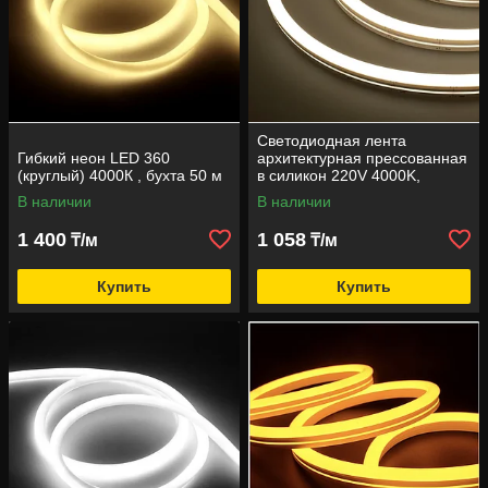
Светодиодная лента
Гибкий неон LED 360
архитектурная прессованная
(круглый) 4000К , бухта 50 м
в силикон 220V 4000K,
3000К, 6000К
В наличии
В наличии
1 400
1 058
₸/м
₸/м
Купить
Купить