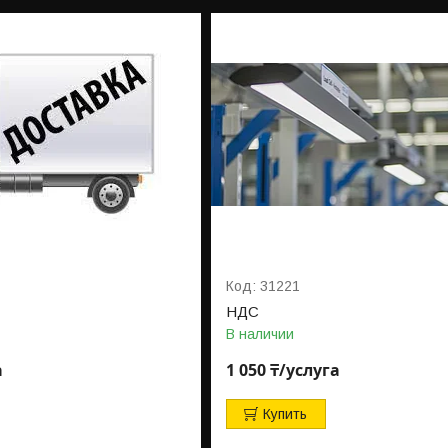
31221
НДС
В наличии
а
1 050 ₸/услуга
Купить