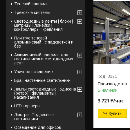
Теневой профиль
Трековые системы
Светодиодные ленты | блоки |
матрицы | линейки |
контроллеры | крепления
Плинтус теневой ,
алюминиевый , с подсветкой и
без
Алюминиевый профиль для
светильников и светодиодных
лент
Уличное освещение
3121
Бра | настенные светильники
Производство
Лампы светодиодные | эдисона
В наличии
(ретро) | филаменты |
накаливания
3 721 ₸/час
LED торшеры
Купить
Люстры, Подвесные
светильники
Освещение для офисов