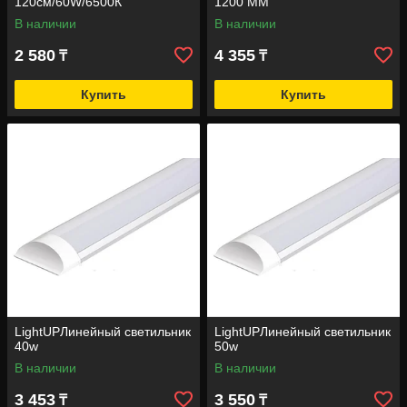
120см/60W/6500К
1200 ММ
В наличии
В наличии
2 580
4 355
₸
₸
Купить
Купить
LightUPЛинейный светильник
LightUPЛинейный светильник
40w
50w
В наличии
В наличии
3 453
3 550
₸
₸