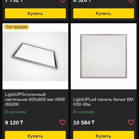
7 732
8 520
₸
₸
Купить
Купить
Топ продаж
LightUPПотолочный
светильник 600х600 мм /48W
LightUPLed панель белая BM
/6500K
H30 48w
В наличии
В наличии
9 120
10 584
₸
₸
Купить
Купить