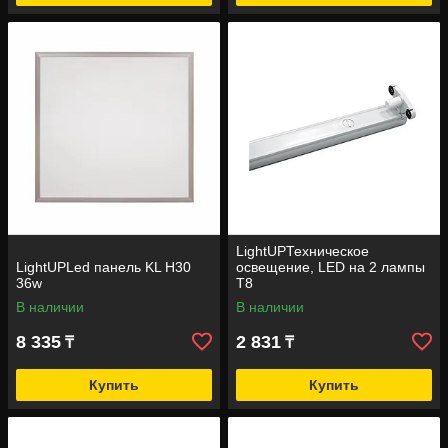
LightUPТехническое
LightUPLed панель KL H30
освещение, LED на 2 лампы
36w
Т8
В наличии
В наличии
8 335
2 831
₸
₸
Купить
Купить