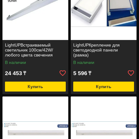
LightUPВстраиваемый
LightUPКрепление для
светильник 100см/42W/
светодиодной панели
любого цвета свечения
(рамка)
В наличии
В наличии
24 453
5 596
₸
₸
Купить
Купить