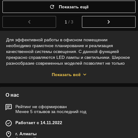
Показать ещё
1
/ 3
Для эффективной работы в офисном помещении
необходимо грамотное планирование и реализация
качественной системы освещения. С данной функцией
прекрасно справляются LED лампы и светильники. Широкое
разнообразие современных моделей позволяет не только
обеспечить хороший уровень освещения для офисов, но и
Показать всё
реализовать самые оригинальные идеи интерьера. В
Казахстане богатый выбор высококачественного и надежного
светодиодного офисного освещения представлен в онлайн
каталоге «lightUP». Тут вы точно сможете подобрать
О нас
оптимальный вариант светильников, панелей и LED ламп
для офиса по выгодной цене. Доставка осуществляется
Рейтинг не сформирован
транспортными компаниями в Алматы и другие регионы РК.
Менее 5 отзывов за последний год
Работает с 14.11.2022
Богатый ассортимент и преимущества
LED освещения для офисов
г. Алматы