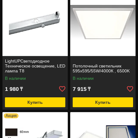
LightUPСветодиодное
Техническое освещение, LED
Потолочный светильник
лампа Т8
595х595/55W/4000К , 6500K
В наличии
В наличии
1 980
7 915
₸
₸
Купить
Купить
Акция