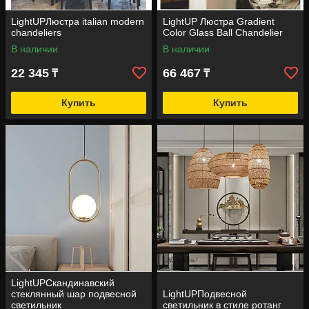
LightUPЛюстра italian modern
LightUP Люстра Gradient
chandeliers
Color Glass Ball Chandelier
В наличии
В наличии
22 345
66 467
₸
₸
Купить
Купить
LightUPСкандинавский
стеклянный шар подвесной
LightUPПодвесной
светильник
светильник в стиле ротанг