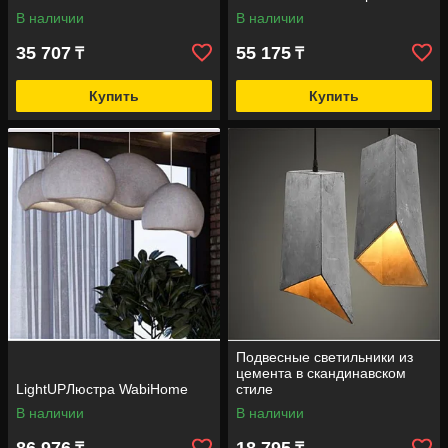
В наличии
В наличии
35 707
55 175
₸
₸
Купить
Купить
Подвесные светильники из
цемента в скандинавском
LightUPЛюстра WabiHome
стиле
В наличии
В наличии