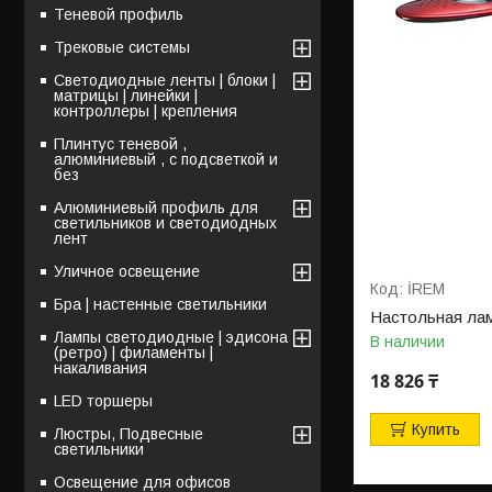
Теневой профиль
Трековые системы
Светодиодные ленты | блоки |
матрицы | линейки |
контроллеры | крепления
Плинтус теневой ,
алюминиевый , с подсветкой и
без
Алюминиевый профиль для
светильников и светодиодных
лент
Уличное освещение
İREM
Бра | настенные светильники
Настольная лам
Лампы светодиодные | эдисона
В наличии
(ретро) | филаменты |
накаливания
18 826 ₸
LED торшеры
Купить
Люстры, Подвесные
светильники
Освещение для офисов