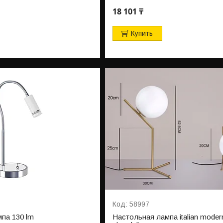
18 101 ₸
Купить
58997
па 130 lm
Настольная лампа italian moder