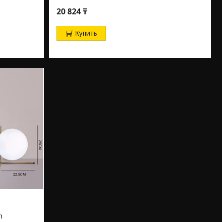
20 824 ₸
Купить
n