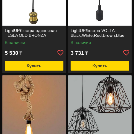
LightUPЛюстра одиночная
LightUPЛюстра VOLTA
TESLA OLD BRONZA
Black,White,Red,Brown,Blue
В наличии
В наличии
5 530
3 731
₸
₸
Купить
Купить