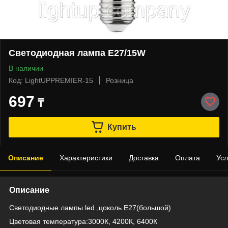
Светодиодная лампа E27/15W
В наличии
Код: LightUPPREMIER-15
Розница
697
₸
Купить
Описание
Характеристики
Доставка
Оплата
Усл
Описание
Светодиодные лампы led ,цоколь E27(большой)
Цветовая температура:3000К, 4200К, 6400К