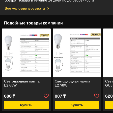
Возврат товара в течение 14 дней по договоренности
Все условия возврата
Подобные товары компании
Светодиодная лампа
Светодиодная лампа
Све
E27/5W
E27/8W
GU5.
688
807
620
₸
₸
Купить
Купить