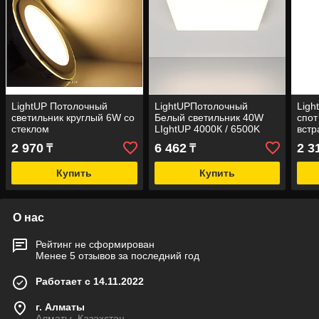
LightUP Потолочный
LightUPПотолочный
Ligh
светильник круглый 6W со
Белый светильник 40W
спот
стеклом
LIghtUP 4000К / 6500K
вст
(накладной)
2 970
6 462
2 3
₸
₸
Купить
Купить
О нас
Рейтинг не сформирован
Менее 5 отзывов за последний год
Работает с 14.11.2022
г. Алматы
Алматы, Казахстан