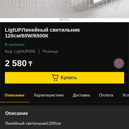
LigtUPЛинейный светильник
120см/60W/6500К
В наличии
Код: LightUP006
Розница
2 580
₸
Купить
Описание
Характеристики
Доставка
Оплата
Усл
Описание
Линейный светильник1200см