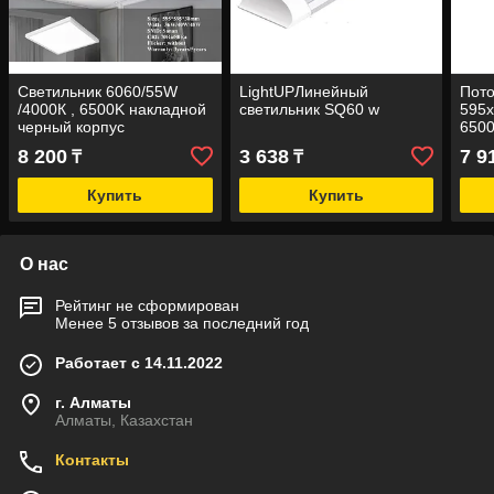
Светильник 6060/55W
LightUPЛинейный
Пото
/4000К , 6500K накладной
светильник SQ60 w
595х
черный корпус
650
8 200
3 638
7 9
₸
₸
Купить
Купить
О нас
Рейтинг не сформирован
Менее 5 отзывов за последний год
Работает с 14.11.2022
г. Алматы
Алматы, Казахстан
Контакты