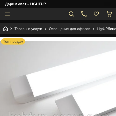
Дарим свет - LIGHTUP
Товары и услуги
Освещение для офисов
LigtUPЛин
Топ продаж