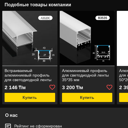
Подобные товары компании
Встраиваемый
Алюминиевый профиль
Алю
алюминиевый профиль
для светодиодной ленты
для 
для светодиодной ленты
35*35 мм
50*2
30X20 мм
2 146
3 200
2 3
₸/м
₸/м
Купить
Купить
О нас
Рейтинг не сформирован