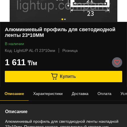
Алюминиевый профиль для светодиодной
ленты 23*10ММ
В наличии
Код: LightUP AL-П 23*10мм
Розница
1 611
₸/м
Купить
Описание
Характеристики
Доставка
Оплата
Усл
Описание
Алюминиевый профиль для светодиодной ленты накладной
23x10мм. Позволяет создать светодиодный светильник