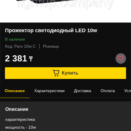
Прожектор светодиодный LED 10w
В наличии
Код: Pars 10w С
Розница
2 381
₸
Купить
Описание
Характеристики
Доставка
Оплата
Усл
Описание
характеристика
мощность - 10w