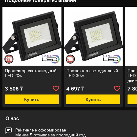
Подобные товары компании
Прожектор светодиодный
Прожектор светодиодный
Прож
LED 20w
LED 30w
LED 
дви
3 506
4 697
7 8
₸
₸
Купить
Купить
О нас
Рейтинг не сформирован
Менее 5 отзывов за последний год