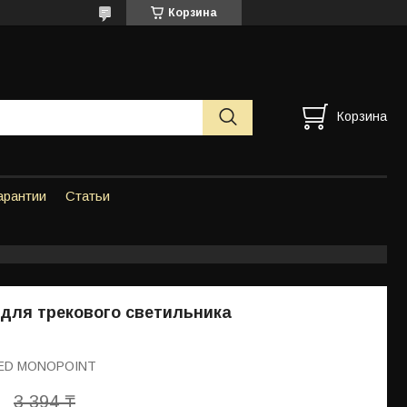
Корзина
Корзина
арантии
Статьи
для трекового светильника
ED MONOPOINT
3 394 ₸