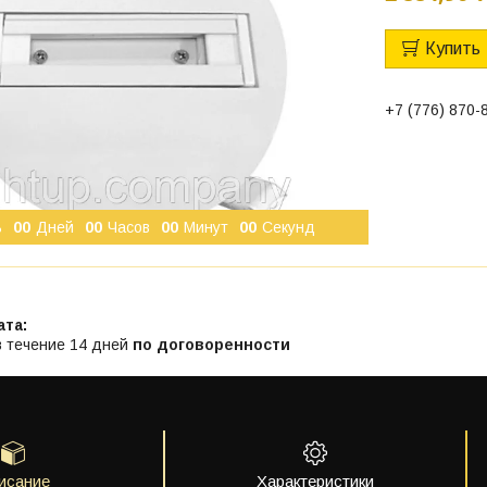
Купить
+7 (776) 870-
ь
0
0
Дней
0
0
Часов
0
0
Минут
0
0
Секунд
в течение 14 дней
по договоренности
исание
Характеристики