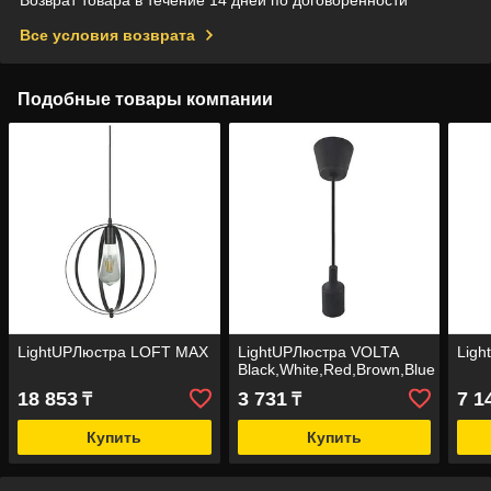
Все условия возврата
Подобные товары компании
LightUPЛюстра LOFT MAX
LightUPЛюстра VOLTA
Ligh
Black,White,Red,Brown,Blue
18 853
3 731
7 1
₸
₸
Купить
Купить