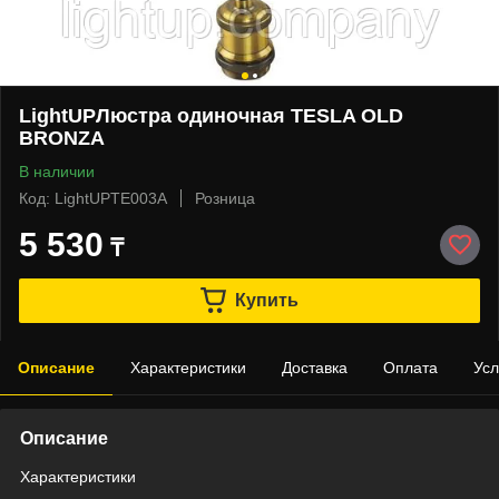
LightUPЛюстра одиночная TESLA OLD
BRONZA
В наличии
Код: LightUPTE003A
Розница
5 530
₸
Купить
Описание
Характеристики
Доставка
Оплата
Усл
Описание
Характеристики