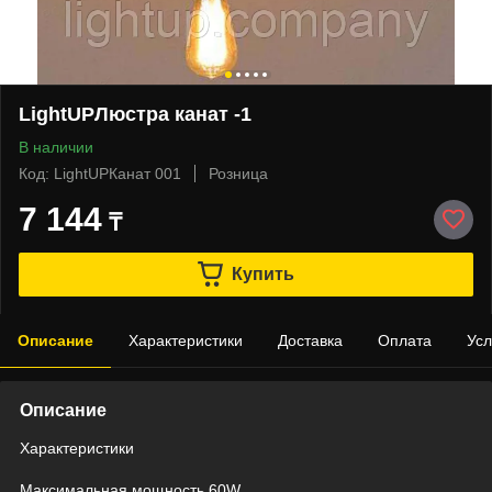
LightUPЛюстра канат -1
В наличии
Код: LightUPКанат 001
Розница
7 144
₸
Купить
Описание
Характеристики
Доставка
Оплата
Усл
Описание
Характеристики
Максимальная мощность 60W