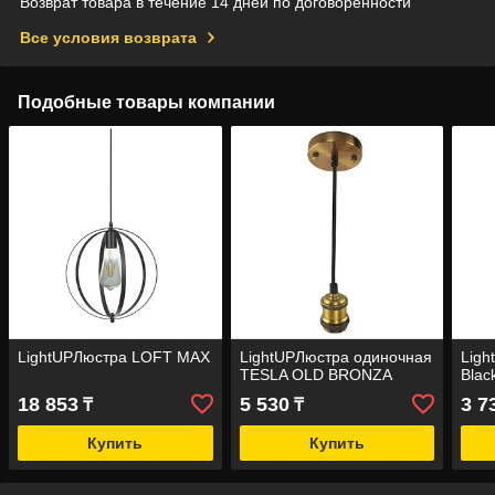
Возврат товара в течение 14 дней по договоренности
Все условия возврата
Подобные товары компании
LightUPЛюстра LOFT MAX
LightUPЛюстра одиночная
Ligh
TESLA OLD BRONZA
Blac
18 853
5 530
3 7
₸
₸
Купить
Купить