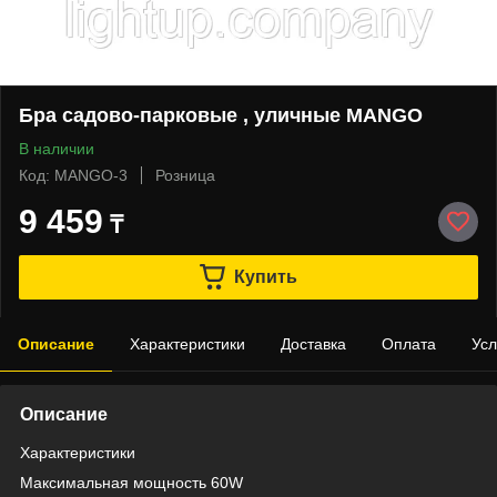
Бра садово-парковые , уличные MANGO
В наличии
Код: MANGO-3
Розница
9 459
₸
Купить
Описание
Характеристики
Доставка
Оплата
Усл
Описание
Характеристики
Максимальная мощность 60W