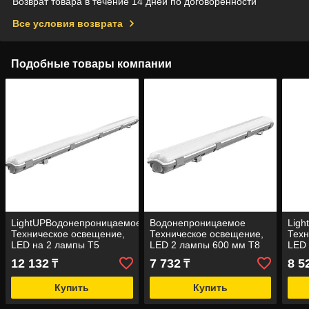
Возврат товара в течение 14 дней по договоренности
Все условия возврата
Подобные товары компании
LightUPВодонепроницаемое
Водонепроницаемое
Lig
Техническое освещение,
Техническое освещение,
Техн
LED на 2 лампы Т5
LED 2 лампы 600 мм Т8
LED 
12 132
7 732
8 5
₸
₸
Купить
Купить