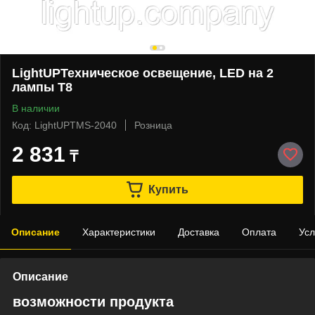
LightUPТехническое освещение, LED на 2
лампы Т8
В наличии
Код: LightUPTMS-2040
Розница
2 831
₸
Купить
Описание
Характеристики
Доставка
Оплата
Усл
Описание
возможности продукта