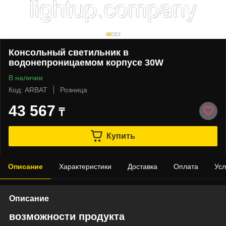
Консольный светильник в
водонепроницаемом корпусе 30W
В наличии
Код: ARBAT
Розница
43 567
₸
Купить
Описание
Характеристики
Доставка
Оплата
Усл
Описание
возможности продукта