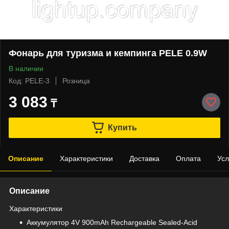
Фонарь для туризма и кемпинга PELE 0.9W
В наличии
Код: PELE-3
Розница
3 083
₸
Купить
Описание
Характеристики
Доставка
Оплата
Усл
Описание
Характеристики
Aккумулятор 4V 900mAh Rechargeable Sealed-Acid