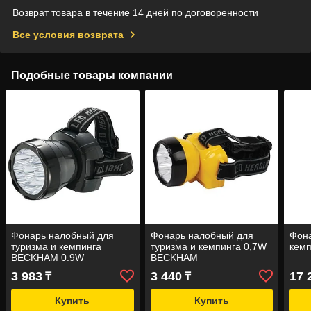
Возврат товара в течение 14 дней по договоренности
Все условия возврата
Подобные товары компании
Фонарь налобный для
Фонарь налобный для
Фона
туризма и кемпинга
туризма и кемпинга 0,7W
кемп
BECKHAM 0.9W
BECKHAM
3 983
3 440
17 
₸
₸
Купить
Купить