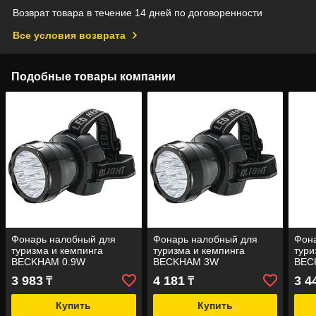
Возврат товара в течение 14 дней по договоренности
Все условия возврата
Подобные товары компании
Фонарь налобный для
Фонарь налобный для
Фон
туризма и кемпинга
туризма и кемпинга
тури
BECKHAM 0.9W
BECKHAM 3W
BEC
3 983
4 181
3 4
₸
₸
Купить
Купить