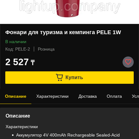
Фонари для туризма и кемпинга PELE 1W
В наличии
Код: PELE-2
Розница
2 527
₸
Купить
Описание
Характеристики
Доставка
Оплата
Усл
Описание
Характеристики
Aккумулятор 4V 400mAh Rechargeable Sealed-Acid