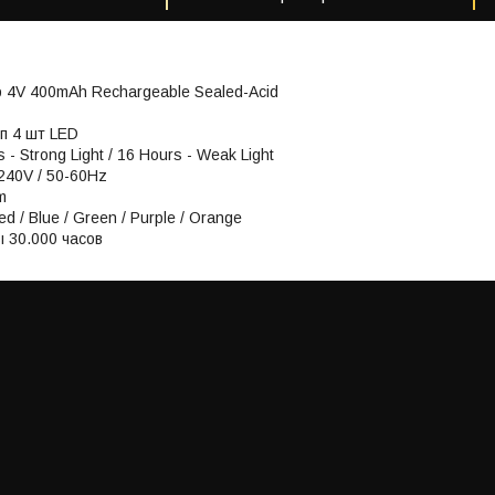
 4V 400mAh Rechargeable Sealed-Acid
ип 4 шт LED
 - Strong Light / 16 Hours - Weak Light
-240V / 50-60Hz
m
d / Blue / Green / Purple / Orange
 30.000 часов