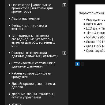
Прожектора | консольные
прожектора | штативы для
прожекторов
Характеристики
Лампа настольная
Aккумулятор
Bатт 0.4W
Фонари для туризма и
LED шт. / Т
кемпинга
Time 4 Hours
Светодиодные вывески |
Volt AC 220
светодиодные указатели |
Люмен 20 L
вывески для общественных
мест
цвет Dark Re
Срок службы
Розетки | выключатели |
датчики движения | автоматы
Встраиваемый светильник с
датчиком движения
Кабельно-проводниковая
продукция
Дизайнерское освещение из
дерева
Дверные звонки | таймеры |
пульты управления
Услуги