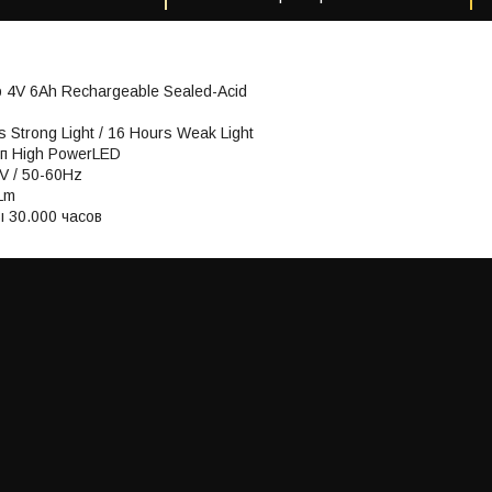
 4V 6Ah Rechargeable Sealed-Acid
 Strong Light / 16 Hours Weak Light
ип High PowerLED
0V / 50-60Hz
Lm
 30.000 часов