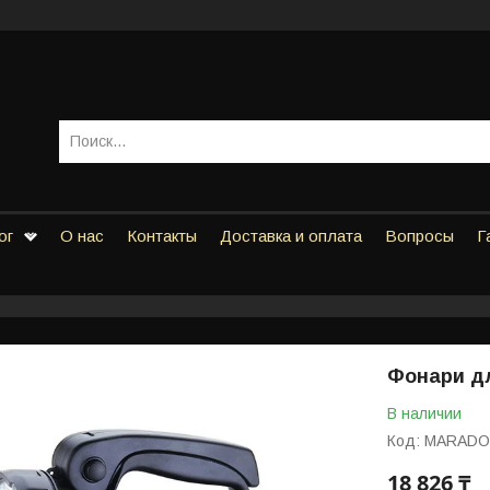
ог
О нас
Контакты
Доставка и оплата
Вопросы
Г
Фонари д
В наличии
Код:
MARADO
18 826 ₸