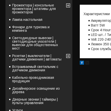
Прожектора | консольные
прожектора | штативы для
прожекторов
Характеристики
Лампа настольная
Aккумулятор
Bатт 5W
Фонари для туризма и
Cрок 4 Hours
кемпинга
LED шт. / Т
Светодиодные вывески |
Volt 220-24
светодиодные указатели |
Люмен 350 
вывески для общественных
мест
Срок службы
Розетки | выключатели |
датчики движения | автоматы
Встраиваемый светильник с
датчиком движения
Кабельно-проводниковая
продукция
Дизайнерское освещение из
дерева
Дверные звонки | таймеры |
пульты управления
Услуги