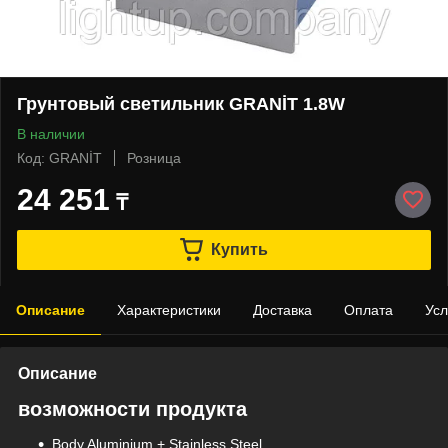
Грунтовый светильник GRANİT 1.8W
В наличии
Код: GRANİT
Розница
24 251
₸
Купить
Описание
Характеристики
Доставка
Оплата
Усл
Описание
возможности продукта
Body Aluminium + Stainless Steel