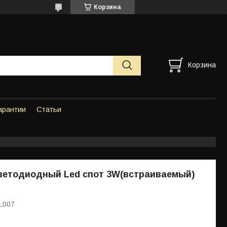
Корзина
Корзина
арантии
Статьи
ветодиодный Led спот 3W(встраиваемый)
L007