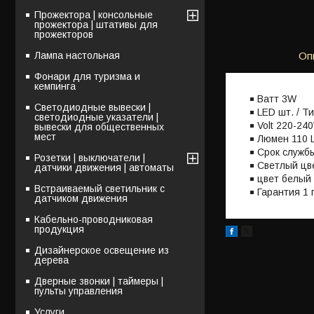
Прожектора | консольные
прожектора | штативы для
прожекторов
Лампа настольная
Оп
Фонари для туризма и
кемпинга
Bатт
3W
Светодиодные вывески |
LED шт. / Т
светодиодные указатели |
Volt
220-240
вывески для общественных
мест
Люмен
110 
Срок служб
Розетки | выключатели |
Светлый цв
датчики движения | автоматы
цвет
белый
Встраиваемый светильник с
Гарантия 1 
датчиком движения
Кабельно-проводниковая
продукция
Дизайнерское освещение из
дерева
Дверные звонки | таймеры |
пульты управления
Услуги