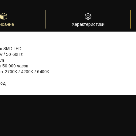
исание
Характеристики
ип
SMD LED
V / 50-60Hz
Lm
ы
50.000 часов
ет
2700K / 4200K / 6400K
год