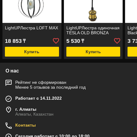
LightUPЛюстра LOFT MAX
LightUPЛюстра одиночная
Ligh
TESLA OLD BRONZA
Blac
18 853
5 530
3 7
₸
₸
Купить
Купить
О нас
Рейтинг не сформирован
Менее 5 отзывов за последний год
Работает с 14.11.2022
г. Алматы
Алматы, Казахстан
Контакты
Сегодня работает с 10:00 до 18:00