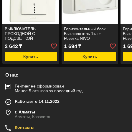
ВЫКЛЮЧАТЕЛЬ
Горизонтальный блок
Гори
ПРОХОДНОЙ С
Выключатель 1кл +
Выкл
ПОДСВЕТКОЙ
Розетка NIVO
Розе
2 642
1 694
1 6
₸
₸
Купить
Купить
О нас
Рейтинг не сформирован
Менее 5 отзывов за последний год
Работает с 14.11.2022
г. Алматы
Алматы, Казахстан
Контакты