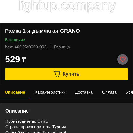
Рамка 1-я дымчатая GRANO
В наличии
Код: 400-XX0000-096
Розница
529
₸
Купить
Описание
Характеристики
Доставка
Оплата
Усл
Описание
Производитель: Ovivo
Страна производитель: Турция
Способ установки: Встроенный