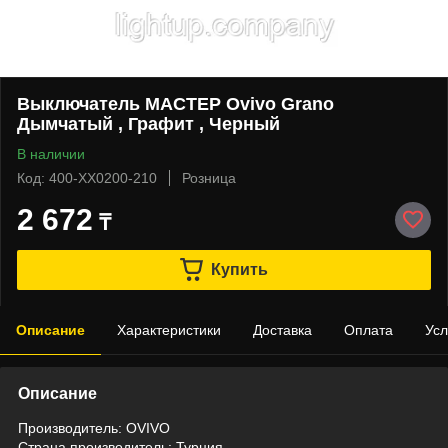
Выключатель МАСТЕР Ovivo Grano
Дымчатый , Графит , Черный
В наличии
Код: 400-XX0200-210
Розница
2 672
₸
Купить
Описание
Характеристики
Доставка
Оплата
Усл
Описание
Производитель: OVIVO
Страна производитель: Турция