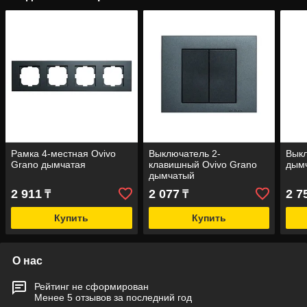
Рамка 4-местная Ovivo
Выключатель 2-
Выкл
Grano дымчатая
клавишный Ovivo Grano
дым
дымчатый
2 911
2 077
2 7
₸
₸
Купить
Купить
О нас
Рейтинг не сформирован
Менее 5 отзывов за последний год