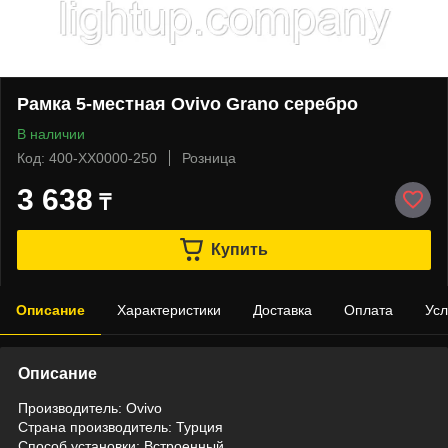
Рамка 5-местная Ovivo Grano серебро
В наличии
Код: 400-XX0000-250
Розница
3 638
₸
Купить
Описание
Характеристики
Доставка
Оплата
Усл
Описание
Производитель: Ovivo
Страна производитель: Турция
Способ установки: Встроенный