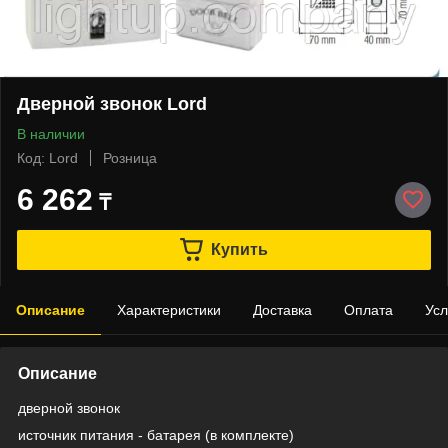
Дверной звонок Lord
В наличии
Код: Lord
Розница
6 262
₸
Купить
Описание
Характеристики
Доставка
Оплата
Усл
Описание
дверной звонок
источник питания - батарея (в комплекте)