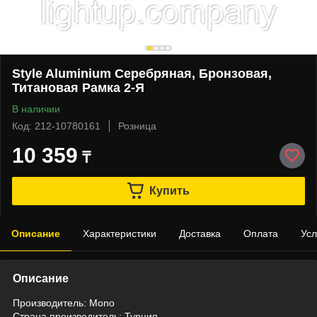
Style Aluminium Серебряная, Бронзовая,
Титановая Рамка 2-Я
В наличии
Код: 212-10780161
Розница
10 359
₸
Купить
Описание
Характеристики
Доставка
Оплата
Усл
Описание
Производитель: Mono
Страна производитель: Турция