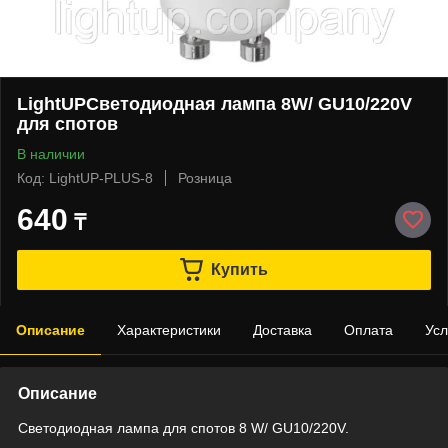
LightUPСветодиодная лампа 8W/ GU10/220V
для спотов
В наличии
Код: LightUP-PLUS-8
Розница
640
₸
Купить
Описание
Характеристики
Доставка
Оплата
Усл
Описание
Светодиодная лампа для спотов 8 W/ GU10/220V.