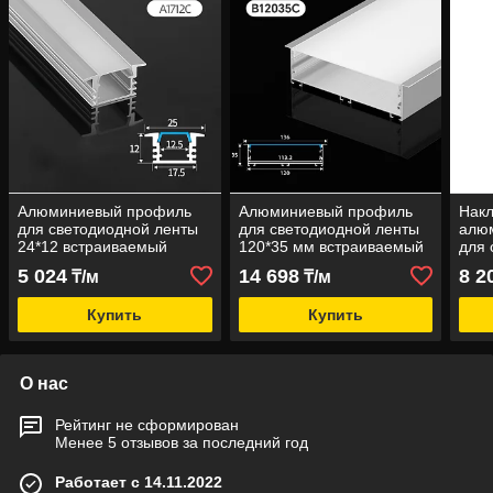
Алюминиевый профиль
Алюминиевый профиль
Накл
для светодиодной ленты
для светодиодной ленты
алю
24*12 встраиваемый
120*35 мм встраиваемый
для 
5 024
14 698
8 2
₸/м
₸/м
Купить
Купить
О нас
Рейтинг не сформирован
Менее 5 отзывов за последний год
Работает с 14.11.2022