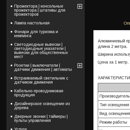
Прожектора | консольные
прожектора | штативы для
прожекторов
Лампа настольная
Оп
Фонари для туризма и
кемпинга
Алюминиевый пр
Светодиодные вывески |
длина 2 метра.
светодиодные указатели |
вывески для общественных
Ширина использ
мест
Цена за 1 метр.
Розетки | выключатели |
датчики движения | автоматы
ХАРАКТЕРИСТИ
Встраиваемый светильник с
датчиком движения
Кабельно-проводниковая
продукция
Производител
Дизайнерское освещение из
Тип освещения
дерева
Вид освещени
Дверные звонки | таймеры |
пульты управления
Режим работы
Услуги