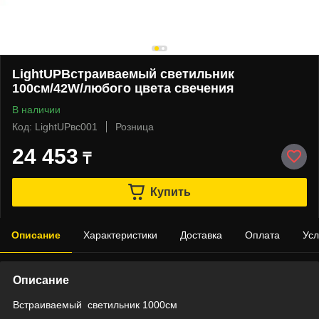
LightUPВстраиваемый светильник
100см/42W/любого цвета свечения
В наличии
Код: LightUPвс001
Розница
24 453
₸
Купить
Описание
Характеристики
Доставка
Оплата
Усл
Описание
Встраиваемый светильник 1000см