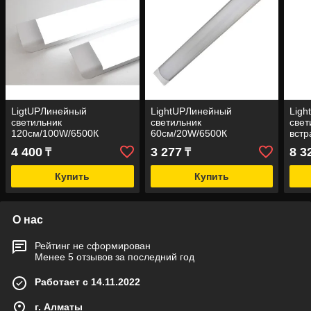
LigtUPЛинейный
LightUPЛинейный
Ligh
светильник
светильник
свет
120см/100W/6500К
60см/20W/6500К
вст
100
4 400
3 277
8 3
₸
₸
Купить
Купить
О нас
Рейтинг не сформирован
Менее 5 отзывов за последний год
Работает с 14.11.2022
г. Алматы