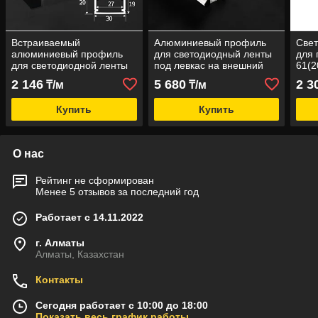
Встраиваемый
Алюминиевый профиль
Све
алюминиевый профиль
для светодиодный ленты
для 
для светодиодной ленты
под левкас на внешний
61(2
30X20 мм
угол 12 мм
2 146
5 680
2 3
₸/м
₸/м
Купить
Купить
О нас
Рейтинг не сформирован
Менее 5 отзывов за последний год
Работает с 14.11.2022
г. Алматы
Алматы, Казахстан
Контакты
Сегодня работает с 10:00 до 18:00
Показать весь график работы