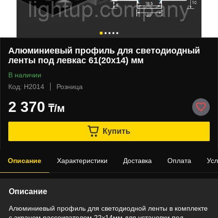
Алюминиевый профиль для светодиодный
ленты под левкас 61(20х14) мм
В наличии
Код: Н2014
Розница
2 370
₸/м
Купить
Описание
Характеристики
Доставка
Оплата
Усл
Описание
Алюминиевый профиль для светодиодной ленты в комплекте
с экраном рассеивателем 22x14мм для установки под