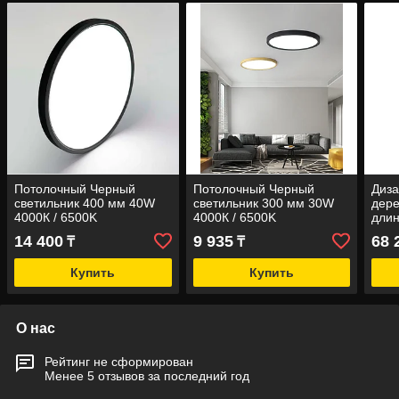
Потолочный Черный
Потолочный Черный
Диза
светильник 400 мм 40W
светильник 300 мм 30W
дере
4000К / 6500K
4000К / 6500K
дли
(накладной)
(накладной)
14 400
9 935
68 
₸
₸
Купить
Купить
О нас
Рейтинг не сформирован
Менее 5 отзывов за последний год