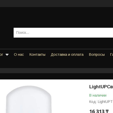
ог
О нас
Контакты
Доставка и оплата
Вопросы
Г
LightUPСв
В наличии
Код:
LightUP
16 313 ₸