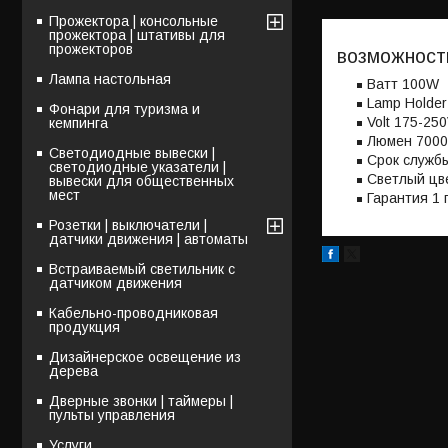
Прожектора | консольные
прожектора | штативы для
прожекторов
возможност
Лампа настольная
Bатт 100W
Lamp Holder
Фонари для туризма и
Volt 175-25
кемпинга
Люмен 7000
Светодиодные вывески |
Срок службы
светодиодные указатели |
Светлый цв
вывески для общественных
мест
Гарантия 1 
Розетки | выключатели |
датчики движения | автоматы
Встраиваемый светильник с
датчиком движения
Кабельно-проводниковая
продукция
Дизайнерское освещение из
дерева
Дверные звонки | таймеры |
пульты управления
Услуги