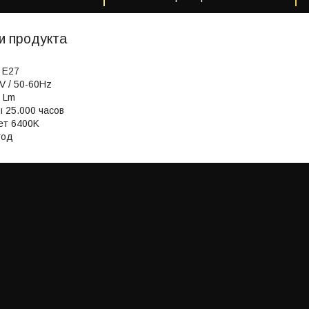
и продукта
 E27
0V / 50-60Hz
 Lm
 25.000 часов
ет 6400K
год