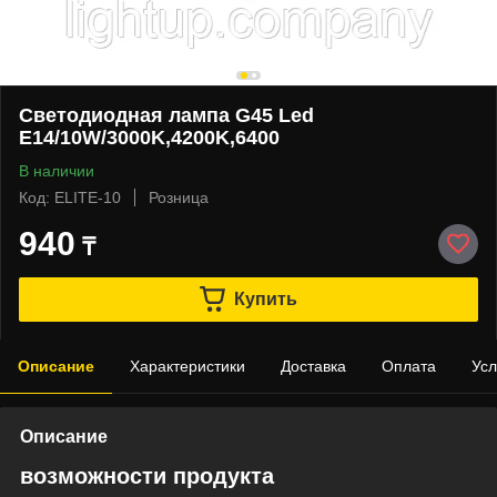
Светодиодная лампа G45 Led
E14/10W/3000K,4200K,6400
В наличии
Код: ELITE-10
Розница
940
₸
Купить
Описание
Характеристики
Доставка
Оплата
Усл
Описание
возможности продукта