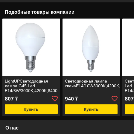
Подобные товары компании
LightUPСветодиодная
Светодиодная лампа
Све
лампа G45 Led
свечаЕ14/10W3000K,4200K,6000K
Led
E14/6W/3000K,4200K,6400
E14/
807
940
807
₸
₸
Купить
Купить
О нас