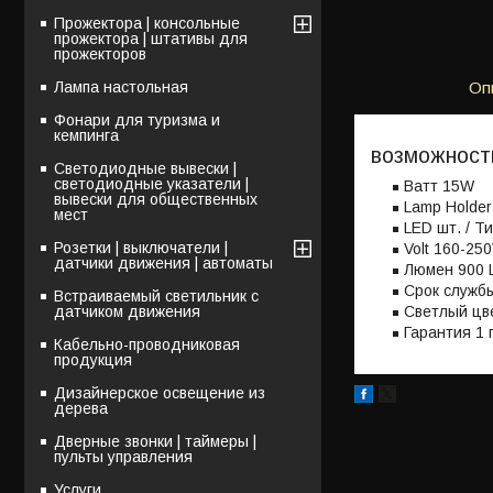
Прожектора | консольные
прожектора | штативы для
прожекторов
Лампа настольная
Оп
Фонари для туризма и
кемпинга
возможност
Светодиодные вывески |
светодиодные указатели |
Bатт 15W
вывески для общественных
Lamp Holder
мест
LED шт. / Т
Розетки | выключатели |
Volt 160-25
датчики движения | автоматы
Люмен 900 
Срок службы
Встраиваемый светильник с
датчиком движения
Светлый цв
Гарантия 1 
Кабельно-проводниковая
продукция
Дизайнерское освещение из
дерева
Дверные звонки | таймеры |
пульты управления
Услуги