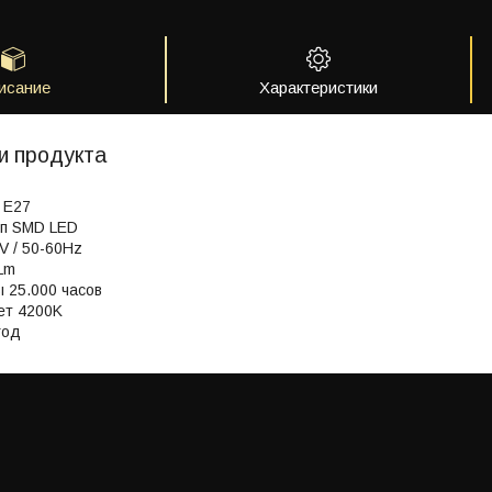
исание
Характеристики
и продукта
 E27
ип SMD LED
0V / 50-60Hz
Lm
 25.000 часов
ет 4200K
год