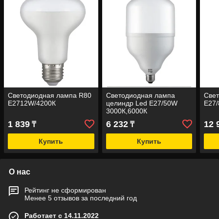
Светодиодная лампа R80
Светодиодная лампа
Свет
E2712W/4200К
целиндр Led E27/50W
E27
3000К,6000К
1 839
6 232
12 
₸
₸
Купить
Купить
О нас
Рейтинг не сформирован
Менее 5 отзывов за последний год
Работает с 14.11.2022