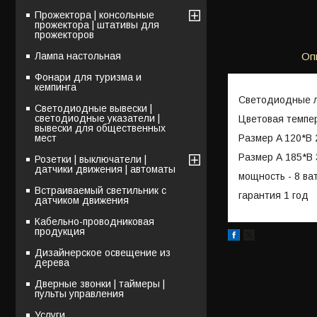
Прожектора | консольные
прожектора | штативы для
прожекторов
Лампа настольная
Оп
Фонари для туризма и
кемпинга
Светодиодные л
Светодиодные вывески |
светодиодные указатели |
Цветовая темпе
вывески для общественных
Размер A 120*B 
мест
Размер А 185*В 
Розетки | выключатели |
датчики движения | автоматы
мощность - 8 ва
Встраиваемый светильник с
гарантия 1 год
датчиком движения
Кабельно-проводниковая
продукция
Дизайнерское освещение из
дерева
Дверные звонки | таймеры |
пульты управления
Услуги