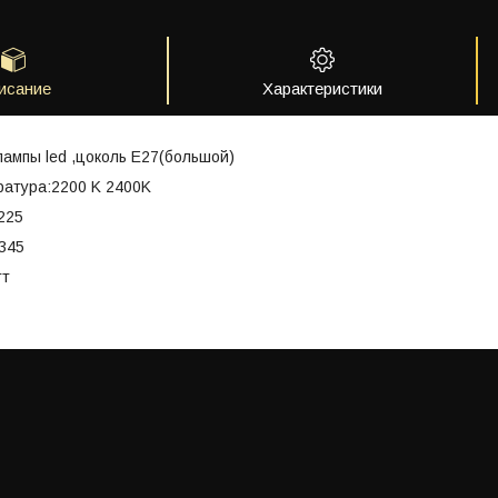
исание
Характеристики
ампы led ,цоколь E27(большой)
ратура:2200 K 2400K
225
345
тт