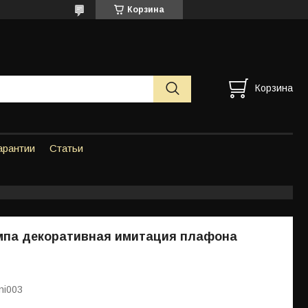
Корзина
Корзина
арантии
Статьи
ампа декоративная имитация плафона
ni003