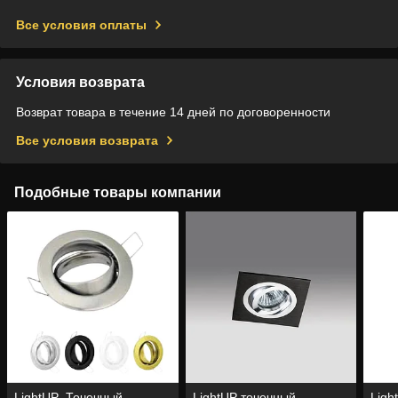
Все условия оплаты
Условия возврата
Возврат товара в течение 14 дней по договоренности
Все условия возврата
Подобные товары компании
LightUP_Точечный
LightUP точечный
Ligh