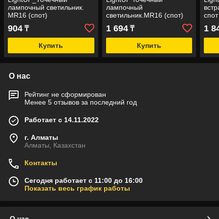
лампочный светильник.
лампочный
встр
MR16 (спот)
светильник.MR16 (спот)
спот
904
1 694
1 8
₸
₸
Купить
Купить
О нас
Рейтинг не сформирован
Менее 5 отзывов за последний год
Работает с 14.11.2022
г. Алматы
Алматы, Казахстан
Контакты
Сегодня работает с 11:00 до 16:00
Показать весь график работы
О нас