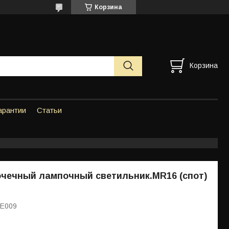
Корзина
Корзина
арантии
Статьи
очечный лампочный светильник.MR16 (спот)
ME009