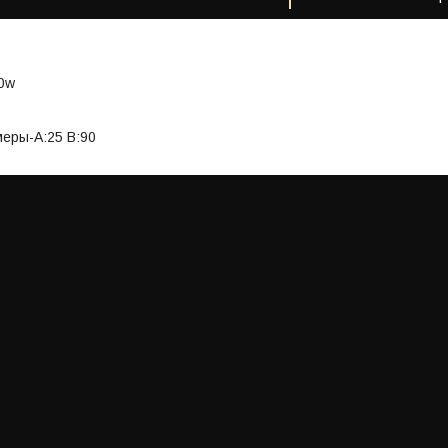
0w
еры-A:25 B:90