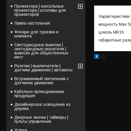
Прожектора | консольные
прожектора | штативы для
прожекторов
Характеристики
Лампа настольная
мощность Max 5
Фонари для туризма и
цоколь MR16
кемпинга
габаритные разм
Светодиодные вывески |
светодиодные указатели |
вывески для общественных
мест
Розетки | выключатели |
датчики движения | автоматы
Встраиваемый светильник с
датчиком движения
Кабельно-проводниковая
продукция
Дизайнерское освещение из
дерева
Дверные звонки | таймеры |
пульты управления
Услуги