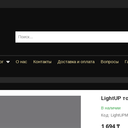
ог
О нас
Контакты
Доставка и оплата
Вопросы
Г
LightUP т
В наличии
Код:
LightUP
1 694 ₸