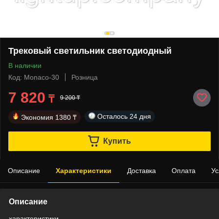
Трековый светильник светодиодный
В наличии
Код: Monaco-30
Розница
7 820
₸
9 200 ₸
Осталось
24 дня
Экономия
1380 ₸
Купить
Описание
Характеристики
Доставка
Оплата
Ус
Описание
характеристики