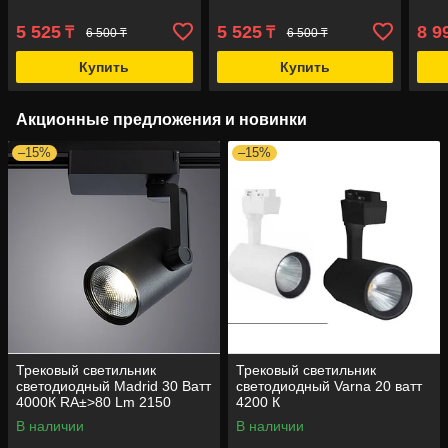
5 525
5 525
8 9
₸
₸
6 500 ₸
6 500 ₸
Купить
Купить
Акционные предложения и новинки
–15%
–15%
Трековый светильник
Трековый светильник
светодиодный Madrid 30 Ватт
светодиодный Varna 20 ватт
4000К RA±>80 Lm 2150
4200 К
В наличии
В наличии