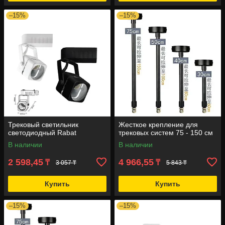
–15%
–15%
Трековый светильник
Жесткое крепление для
светодиодный Rabat
трековых систем 75 - 150 см
В наличии
В наличии
2 598,45
4 966,55
₸
₸
3 057 ₸
5 843 ₸
Купить
Купить
–15%
–15%