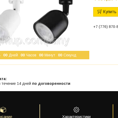
Купить
+7 (776) 870-
ь
0
0
Дней
0
0
Часов
0
0
Минут
0
0
Секунд
в течение 14 дней
по договоренности
исание
Характеристики