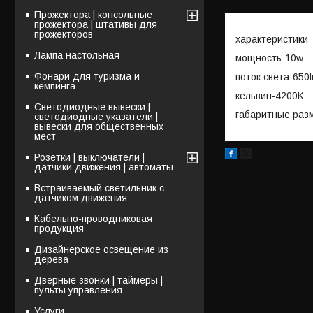
Прожектора | консольные
прожектора | штативы для
прожекторов
характеристики
Лампа настольная
мощность-10w
Фонари для туризма и
поток света-650
кемпинга
кельвин-4200K
Светодиодные вывески |
габаритные разм
светодиодные указатели |
вывески для общественных
мест
Розетки | выключатели |
датчики движения | автоматы
Встраиваемый светильник с
датчиком движения
Кабельно-проводниковая
продукция
Дизайнерское освещение из
дерева
Дверные звонки | таймеры |
пульты управления
Услуги