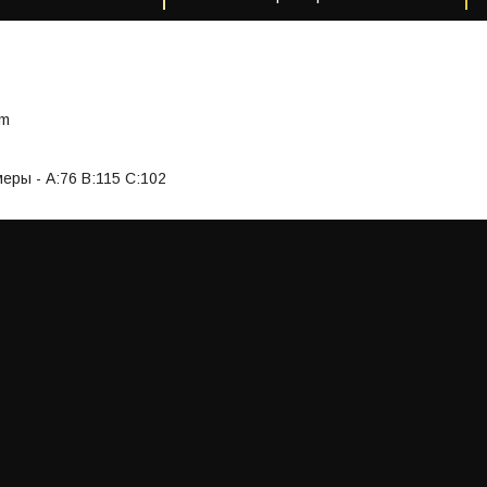
lm
еры - A:76 B:115 C:102