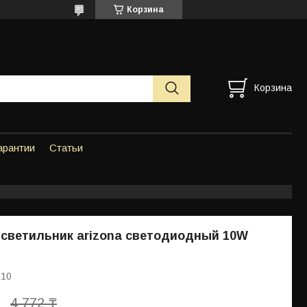
Корзина
Корзина
арантии
Статьи
светильник arizona светодиодный 10W
 10
4 772 ₸