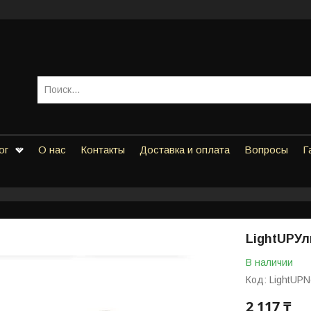
ог
О нас
Контакты
Доставка и оплата
Вопросы
Г
LightUPУл
В наличии
Код:
LightUP
2 117 ₸