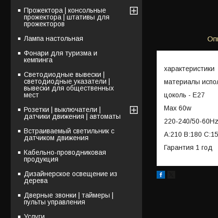
Прожектора | консольные
прожектора | штативы для
прожекторов
Лампа настольная
Оп
Фонари для туризма и
кемпинга
характеристики
Светодиодные вывески |
светодиодные указатели |
материалы испол
вывески для общественных
цоколь - Е27
мест
Max 60w
Розетки | выключатели |
датчики движения | автоматы
220-240/50-60H
Встраиваемый светильник с
A:210 B:180 C:1
датчиком движения
Гарантия 1 год
Кабельно-проводниковая
продукция
Дизайнерское освещение из
дерева
Дверные звонки | таймеры |
пульты управления
Услуги