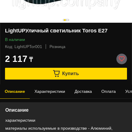
LightUPУличный светильник Toros Е27
В наличии
Код: LightUPTor001
Розница
2 117
₸
Купить
Описание
Характеристики
Доставка
Оплата
Усл
Описание
характеристики
материалы используемые в производстве - Алюминий,