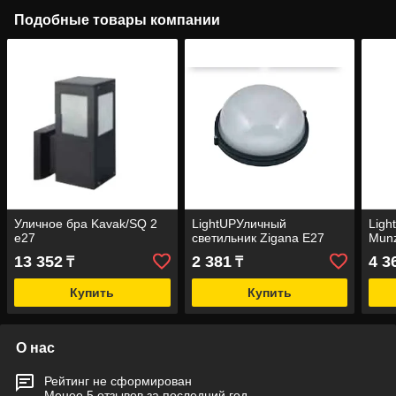
Подобные товары компании
Уличное бра Kavak/SQ 2
LightUPУличный
Ligh
е27
светильник Zigana Е27
Mun
13 352
2 381
4 3
₸
₸
Купить
Купить
О нас
Рейтинг не сформирован
Менее 5 отзывов за последний год