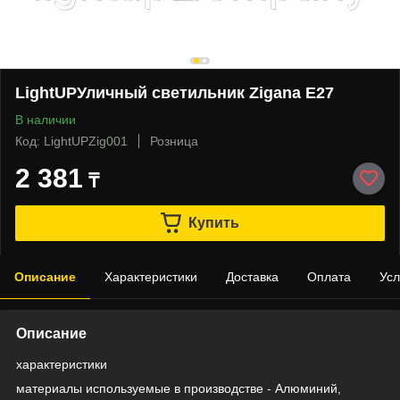
LightUPУличный светильник Zigana Е27
В наличии
Код: LightUPZig001
Розница
2 381
₸
Купить
Описание
Характеристики
Доставка
Оплата
Усл
Описание
характеристики
материалы используемые в производстве - Алюминий,