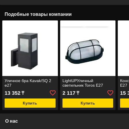
Подобные товары компании
Уличное бра Kavak/SQ 2
LightUPУличный
Конс
е27
светильник Toros Е27
Е27
13 352
2 117
15 
₸
₸
Купить
Купить
О нас