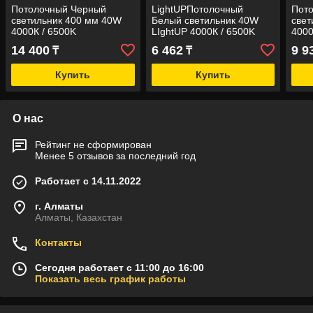
Потолочный Черный
LightUPПотолочный
Пот
светильник 400 мм 40W
Белый светильник 40W
свет
4000К / 6500K
LIghtUP 4000К / 6500K
4000
(накладной)
(накладной)
(нак
14 400
6 462
9 9
₸
₸
Купить
Купить
О нас
Рейтинг не сформирован
Менее 5 отзывов за последний год
Работает с 14.11.2022
г. Алматы
Алматы, Казахстан
Контакты
Сегодня работает с 11:00 до 16:00
Показать весь график работы